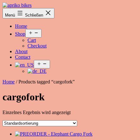
Zum
Inhalt
Apriko
Menü
Schließen
springen
Bikes
Home
Menü
Shop
öffnen
Cart
Checkout
About
Contact
Menü
öffnen
Home
/ Products tagged “cargofork”
cargofork
Einzelnes Ergebnis wird angezeigt