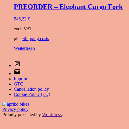
PREORDER – Elephant Cargo Fork
546,22
€
excl. VAT
plus
Shipping costs
Weiterlesen
Instagram
e-
mail
Imprint
GTC
Cancellation policy
Cookie Policy (EU)
Privacy policy
Proudly presented by
WordPress
.