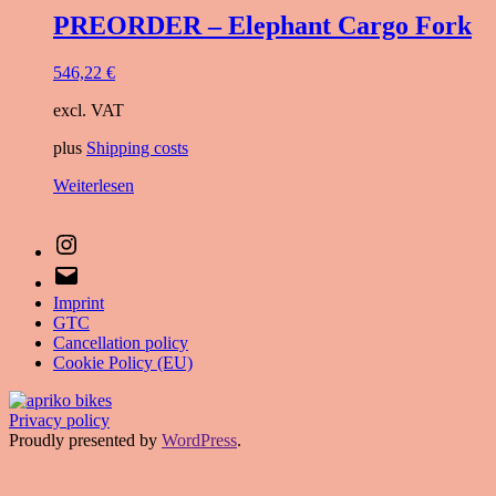
PREORDER – Elephant Cargo Fork
546,22
€
excl. VAT
plus
Shipping costs
Weiterlesen
Instagram
e-
mail
Imprint
GTC
Cancellation policy
Cookie Policy (EU)
Privacy policy
Proudly presented by
WordPress
.