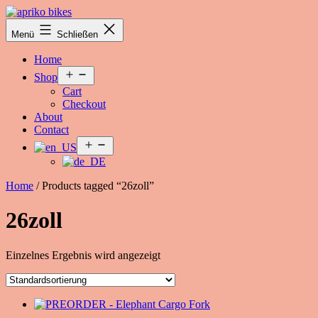
Zum
Inhalt
Apriko
Menü
Schließen
springen
Bikes
Home
Menü
Shop
öffnen
Cart
Checkout
About
Contact
Menü
öffnen
Home
/ Products tagged “26zoll”
26zoll
Einzelnes Ergebnis wird angezeigt